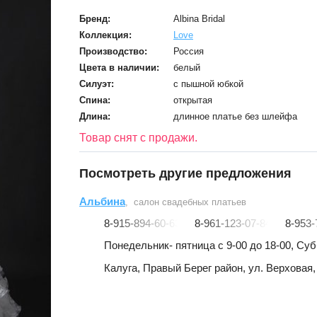
Бренд:
Albina Bridal
Коллекция:
Love
Производство:
Россия
Цвета в наличии:
белый
Силуэт:
с пышной юбкой
Спина:
открытая
Длина:
длинное платье без шлейфа
Товар снят с продажи.
Посмотреть другие предложения
Альбина
, салон свадебных платьев
8-915-894-60-63
8-961-123-07-84
8-953-
Понедельник- пятница с 9-00 до 18-00, Субб
Калуга, Правый Берег район, ул. Верховая, д